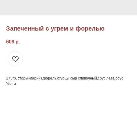
Запеченный с угрем и форелью
609
р.
275гр, Угорь(кларий),форель,огурцы,сыр сливочный,соус лава,соус
Унаги