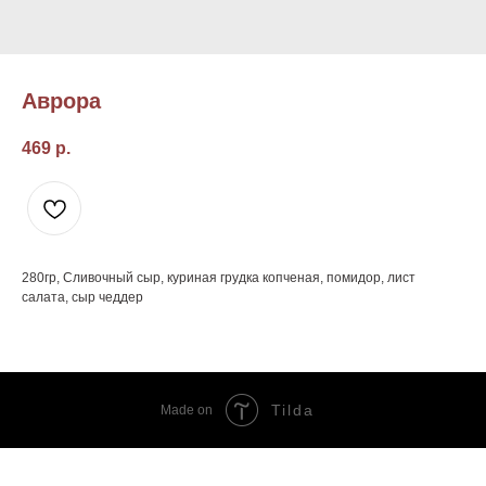
Аврора
469
р.
280гр, Сливочный сыр, куриная грудка копченая, помидор, лист
салата, сыр чеддер
Tilda
Made on