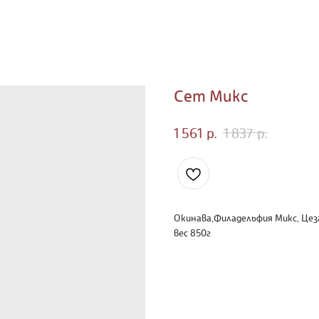
Сет Микс
1 561
р.
1 837
р.
Окинава,Филадельфия Микс, Цез
вес 850г